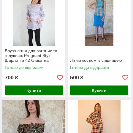
або через корзину інтернет магазину.
Блуза літня для вагітних та
годуючих Pregnant Style
Шарлотта 42 блакитна
Літній костюм із спідницею
Готово до відправки
Готово до відправки
700
500
₴
₴
Купити
Купити