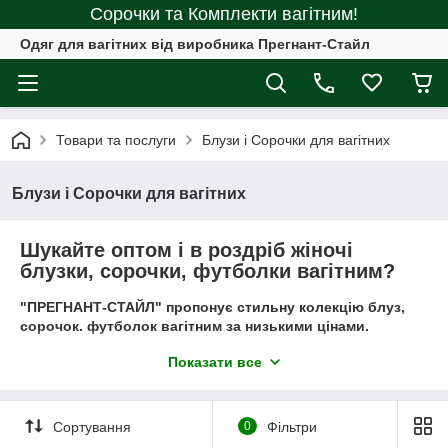
Сорочки та Комплекти вагітним!
Одяг для вагітних від виробника Прегнант-Стайл
Товари та послуги
Блузи і Сорочки для вагітних
Блузи і Сорочки для вагітних
Шукайте оптом і в роздріб жіночі
блузки, сорочки, футболки вагітним?
"ПРЕГНАНТ-СТАЙЛ" пропонує стильну колекцію блуз,
сорочок. футболок вагітним за низькими цінами.
На нашому сайті
одягу для вагітних
Ви знайдете блузи,
Показати все
футболки, сорочки. Ми пропонуємо на вибір трикотажні
кофти жіночі різних кольорів, стилів, моделей, розмірів, з
великим або маленьким вирізом.
Сортування
0
Фільтри
Блузки вагітним
охоплюють верхню частину тіла, а іноді