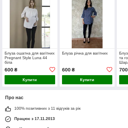
Блуза ошатна для вагітних
Блуза річна для вагітних
Блуз
Pregnant Style Luna 44
та г
біла
Шарл
600
600
700
₴
₴
Купити
Купити
Про нас
100% позитивних з 11 відгуків за рік
Працює з 17.11.2013