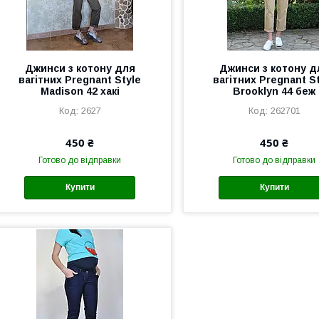
Джинси з котону для
Джинси з котону д
вагітних Pregnant Style
вагітних Pregnant S
Madison 42 хакі
Brooklyn 44 беж
2627
262701
450 ₴
450 ₴
Готово до відправки
Готово до відправки
Купити
Купити