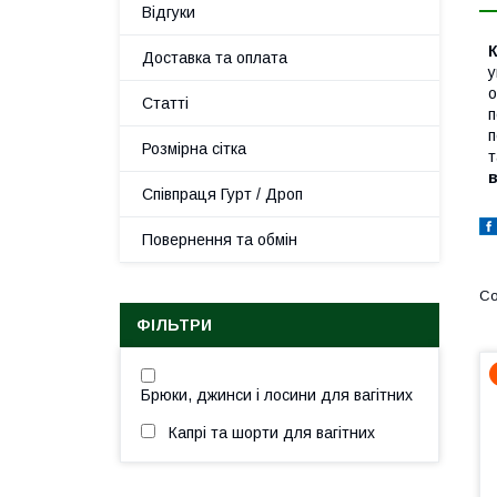
Відгуки
К
Доставка та оплата
у
о
Статті
п
п
Розмірна сітка
т
в
Співпраця Гурт / Дроп
Повернення та обмін
ФІЛЬТРИ
Брюки, джинси і лосини для вагітних
Капрі та шорти для вагітних