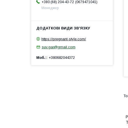
0679471041
+380 (68) 204-43-72
Менеджер
https://pregnant-style.com/
suv.gar@gmail.com
Моб.:
+380682044372
P
Т