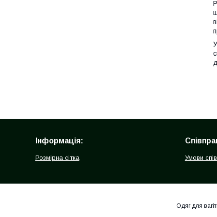
P
ш
в
п
У
с
д
Інформація:
Співпра
Розмірна сітка
Умови спі