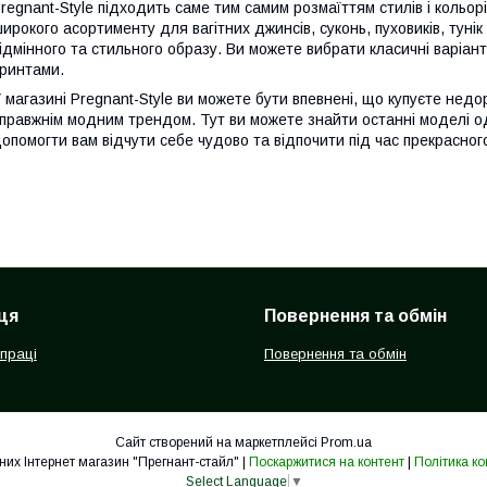
regnant-Style підходить саме тим самим розмаїттям стилів і кольор
ирокого асортименту для вагітних джинсів, суконь, пуховиків, тунік
ідмінного та стильного образу. Ви можете вибрати класичні варіан
ринтами.
 магазині Pregnant-Style ви можете бути впевнені, що купуєте недор
правжнім модним трендом. Тут ви можете знайти останні моделі одя
опомогти вам відчути себе чудово та відпочити під час прекрасного
ця
Повернення та обмін
впраці
Повернення та обмін
Сайт створений на маркетплейсі
Prom.ua
Одяг для вагітних Інтернет магазин "Прегнант-стайл" |
Поскаржитися на контент
|
Політика ко
Select Language
▼