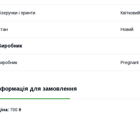
ізерунки і принти
Квітковий
Стан
Новий
Виробник
иробник
Pregnant 
нформація для замовлення
іна:
700 ₴