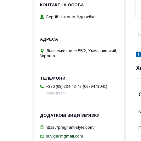
Сергій Наташа Адерейко
Г
Львівське шосе 55/2, Хмельницький,
Україна
Х
0679471041
+380 (68) 204-43-72
Менеджер
К
https://pregnant-style.com/
П
suv.gar@gmail.com