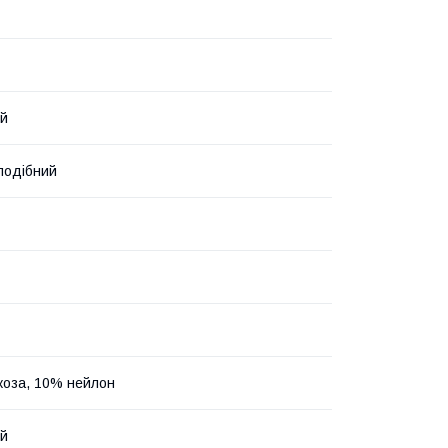
ий
подібний
коза, 10% нейлон
ий