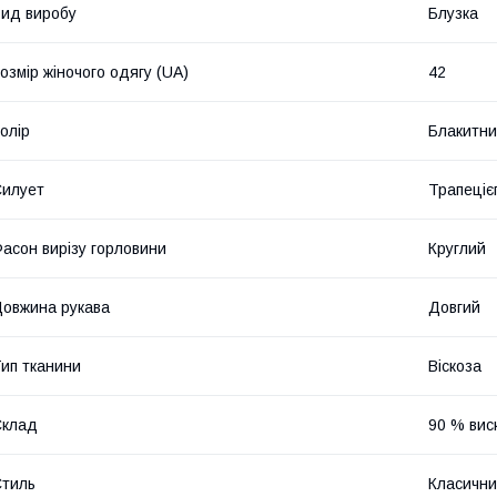
ид виробу
Блузка
озмір жіночого одягу (UA)
42
олір
Блакитн
илует
Трапеціє
асон вирізу горловини
Круглий
овжина рукава
Довгий
ип тканини
Віскоза
Склад
90 % вис
тиль
Класичн