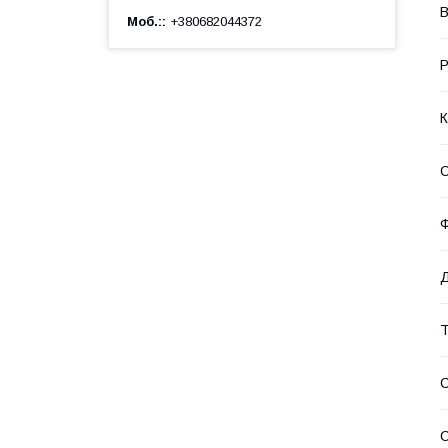
В
Моб.:
+380682044372
Р
К
С
Ф
Д
Т
С