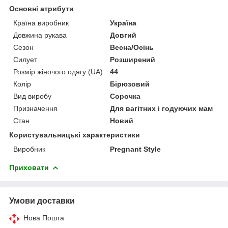
Основні атрибути
Країна виробник
Україна
Довжина рукава
Довгий
Сезон
Весна/Осінь
Силует
Розширений
Розмір жіночого одягу (UA)
44
Колір
Бірюзовий
Вид виробу
Сорочка
Призначення
Для вагітних і годуючих мам
Стан
Новий
Користувальницькі характеристики
Виробник
Pregnant Style
Приховати
Умови доставки
Нова Пошта