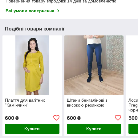
Повернення товару впродовж 14 днів за домовленістю
Всі умови повернення
Подібні товари компанії
Плаття для вагітних
Штани бенгалінові з
Лоси
"Камінчики"
високою резинкою
Preg
чорн
600
600
500
₴
₴
Купити
Купити