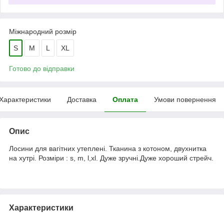
Міжнародний розмір
S
M
L
XL
Готово до відправки
Характеристики
Доставка
Оплата
Умови повернення
Опис
Лосини для вагітних утеплені. Тканина з котоном, двухнитка
на хутрі. Розміри : s, m, l,xl. Дуже зручні.Дуже хороший стрейч.
Характеристики