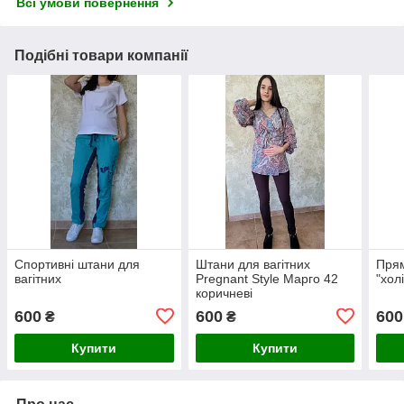
Всі умови повернення
Подібні товари компанії
Спортивні штани для
Штани для вагітних
Прям
вагітних
Pregnant Style Марго 42
"хол
коричневі
600
600
600
₴
₴
Купити
Купити