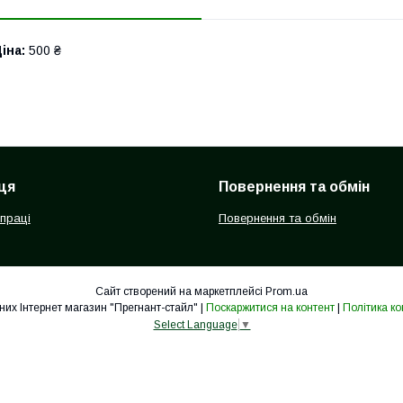
іна:
500 ₴
ця
Повернення та обмін
впраці
Повернення та обмін
Сайт створений на маркетплейсі
Prom.ua
Одяг для вагітних Інтернет магазин "Прегнант-стайл" |
Поскаржитися на контент
|
Політика ко
Select Language
▼