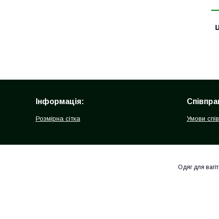
Ц
Інформація:
Співпра
Розмірна сітка
Умови спі