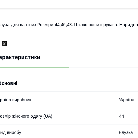
луза для вагітних.Розміри 44,46,48. Цікаво пошиті рукава. Нарядн
арактеристики
Основні
раїна виробник
Україна
озмір жіночого одягу (UA)
44
ид виробу
Блузка