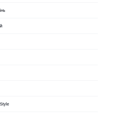
інь
ий
Style