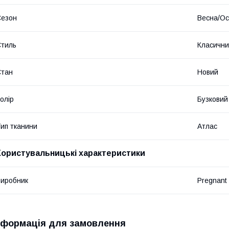
Сезон
Весна/Ос
тиль
Класичн
Стан
Новий
олір
Бузковий
ип тканини
Атлас
Користувальницькі характеристики
иробник
Pregnant 
нформація для замовлення