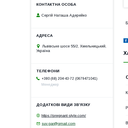
Сергій Наташа Адерейко
Б
Львівське шосе 55/2, Хмельницький,
Україна
Х
0679471041
+380 (68) 204-43-72
Менеджер
К
Р
https://pregnant-style.com/
В
suv.gar@gmail.com