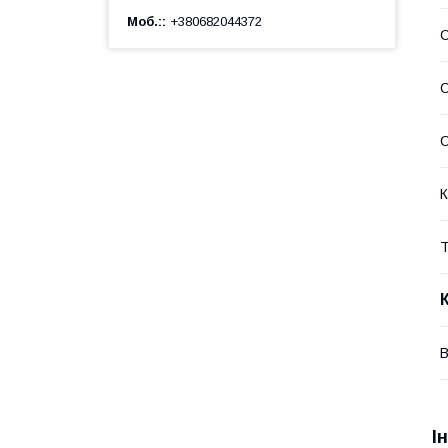
Моб.:
+380682044372
С
К
Т
В
І