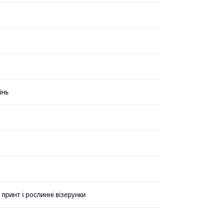
інь
 принт і рослинні візерунки