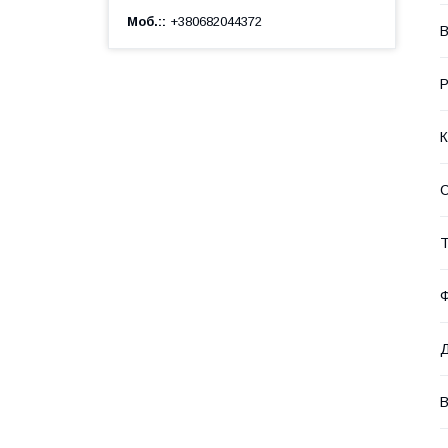
Моб.:
+380682044372
В
Р
К
Т
Ф
Д
В