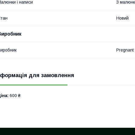
алюнки і написи
З малюн
Стан
Новий
Виробник
иробник
Pregnant 
нформація для замовлення
іна:
600 ₴