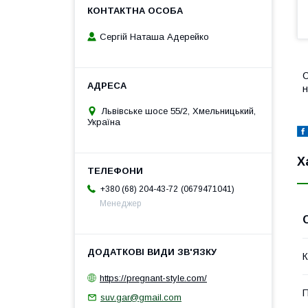
Сергій Наташа Адерейко
С
н
Львівське шосе 55/2, Хмельницький,
Україна
Х
0679471041
+380 (68) 204-43-72
Менеджер
К
https://pregnant-style.com/
П
suv.gar@gmail.com