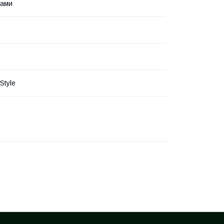
ками
Style