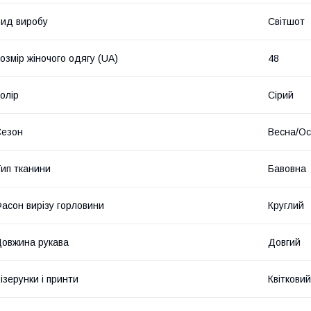
ид виробу
Світшот
озмір жіночого одягу (UA)
48
олір
Сірий
Сезон
Весна/Ос
ип тканини
Бавовна
асон вирізу горловини
Круглий
овжина рукава
Довгий
ізерунки і принти
Квітковий