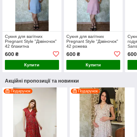
Сукня для вагітних
Сукня для вагітних
Сукн
Pregnant Style "Дзвіночок"
Pregnant Style "Дзвіночок"
году
42 блакитна
42 рожева
Sans
600
600
600
₴
₴
Купити
Купити
Акційні пропозиції та новинки
Подарунок
Подарунок