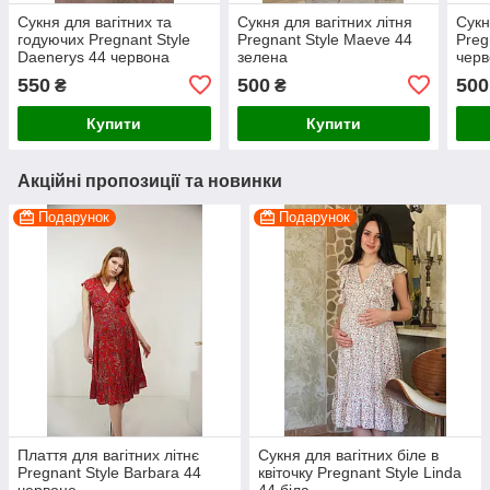
Сукня для вагітних та
Сукня для вагітних літня
Сукн
годуючих Pregnant Style
Pregnant Style Maeve 44
Preg
Daenerys 44 червона
зелена
чер
550
500
500
₴
₴
Купити
Купити
Акційні пропозиції та новинки
Подарунок
Подарунок
Плаття для вагітних літнє
Сукня для вагітних біле в
Pregnant Style Barbara 44
квіточку Pregnant Style Linda
червоне
44 біла