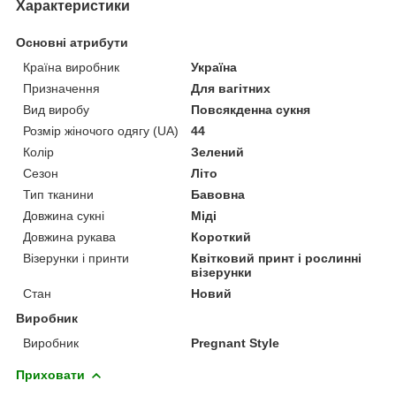
Характеристики
Основні атрибути
Країна виробник
Україна
Призначення
Для вагітних
Вид виробу
Повсякденна сукня
Розмір жіночого одягу (UA)
44
Колір
Зелений
Сезон
Літо
Тип тканини
Бавовна
Довжина сукні
Міді
Довжина рукава
Короткий
Візерунки і принти
Квітковий принт і рослинні
візерунки
Стан
Новий
Виробник
Виробник
Pregnant Style
Приховати