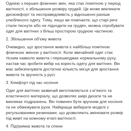
Однією з перших фізичних змін, яка стає помітною у період
вагітності, є збільшення розміру грудей. Це може викликати
дискомфорт та несправедливість у відношенні раніше
улюбленого одягу. Тому, якщо ви помічаєте, що старі речі
стали тиснути або не підходити на грудях, можна спробувати
одяг для вагітних з більш просторою грудною частиною.
2. Збільшення об'єму живота
Очевидно, що зростання живота є найбільш помітною
фізичною зміною у вагітності. Коли звичайний одяг стає
тісним навколо живота і перешкоджає нормальному руху,
настав час зробити вибір на користь одягу для вагітних. Він
має забезпечувати достатню кількість місця для зростання
живота та зручність у русі.
3. Комфорт під час носіння
Одяг для вагітних зазвичай виготовляється з м'якого та
еластичного матеріалу, що дозволяє шкірі дихати та не
викликає подразнень. Він повинен бути зручним для носіння
та не обмежувати рухи. Найкраще вибирати моделі з
регульованими резинками, що дозволяють змінювати розмір
під живіт на кожному етапі вагітності.
4. Підтримка живота та спини