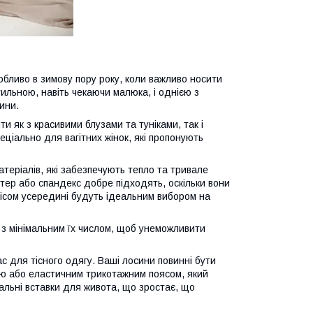
собливо в зимову пору року, коли важливо носити
тильною, навіть чекаючи малюка, і однією з
ини.
и як з красивими блузами та туніками, так і
еціально для вагітних жінок, які пропонують
теріалів, які забезпечують тепло та тривале
стер або спандекс добре підходять, оскільки вони
чісом усередині будуть ідеальним вибором на
бо з мінімальним їх числом, щоб унеможливити
ас для тісного одягу. Ваші лосини повинні бути
єю або еластичним трикотажним поясом, який
альні вставки для живота, що зростає, що