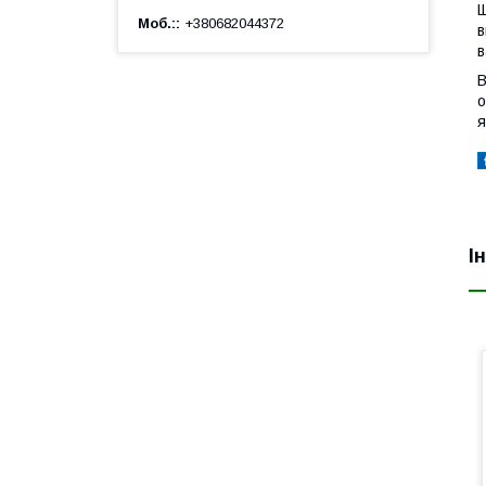
Щ
Моб.:
+380682044372
в
в
В
о
я
І