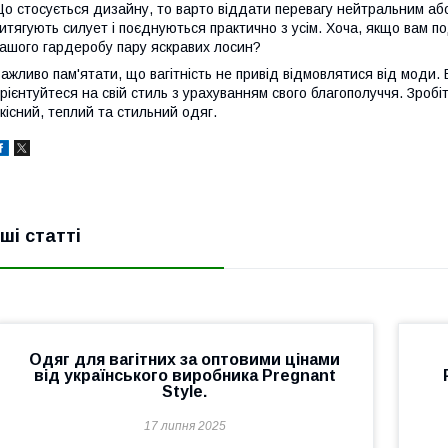
о стосується дизайну, то варто віддати перевагу нейтральним або 
итягують силует і поєднуються практично з усім. Хоча, якщо вам п
ашого гардеробу пару яскравих лосин?
ажливо пам'ятати, що вагітність не привід відмовлятися від моди. 
рієнтуйтеся на свій стиль з урахуванням свого благополуччя. Зроб
кісний, теплий та стильний одяг.
нші статті
Одяг для вагітних за оптовими цінами
від українського виробника Pregnant
Style.
17 липня 2025