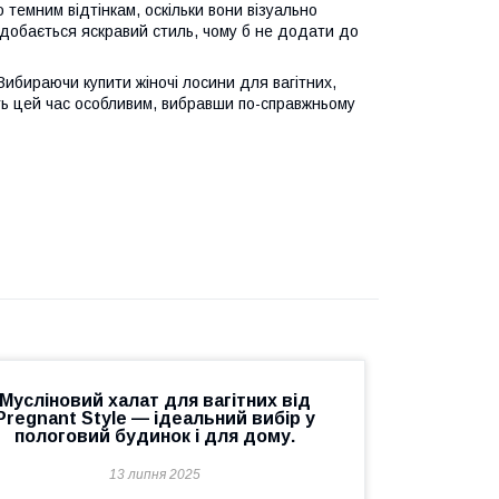
темним відтінкам, оскільки вони візуально
одобається яскравий стиль, чому б не додати до
Вибираючи купити жіночі лосини для вагітних,
іть цей час особливим, вибравши по-справжньому
Мусліновий халат для вагітних від
Pregnant Style — ідеальний вибір у
пологовий будинок і для дому.
13 липня 2025