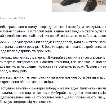
9 листопада 2023
ибір правильного одягу в період вагітності може бути складним, о
е тільки зручний, а й теплий одяг. Однак ви завжди можете бути с
айпривабливіших і найтепліших речей, які ви можете вибрати, є лос
осини - це універсальний предмет гардеробу, який ви можете носит
ветрами великих розмірів. Є безліч варіантів лосин, розроблених сп
одаткову підтримку та зручність.
початку розглянемо матеріал. Вибирайте лосини з високоякісних ма
омфортне використання. Еластичні тканини, такі як бавовна, поліе
абезпечують необхідну гнучкість і не обмежують руху. Лосини з на
олодну пору року.
рім того, прийнятні теплі лосини вагітним повинні бути без швів а
одразнення або натирання шкіри.
аступний важливий критерій вибору – це посадка. Вагітність - це ч
ільними, але не надто вільними. Вибирайте моделі з високою талі
ідтримуватиме, але не стискатиме живіт. Деякі лосини мають спеці
більшує комфорт під час носіння.