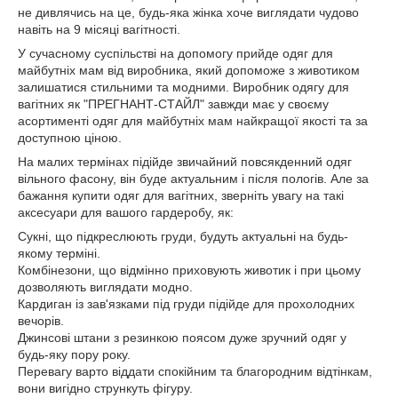
не дивлячись на це, будь-яка жінка хоче виглядати чудово
навіть на 9 місяці вагітності.
У сучасному суспільстві на допомогу прийде одяг для
майбутніх мам від виробника, який допоможе з животиком
залишатися стильними та модними. Виробник одягу для
вагітних як "ПРЕГНАНТ-СТАЙЛ" завжди має у своєму
асортименті одяг для майбутніх мам найкращої якості та за
доступною ціною.
На малих термінах підійде звичайний повсякденний одяг
вільного фасону, він буде актуальним і після пологів. Але за
бажання купити одяг для вагітних, зверніть увагу на такі
аксесуари для вашого гардеробу, як:
Сукні, що підкреслюють груди, будуть актуальні на будь-
якому терміні.
Комбінезони, що відмінно приховують животик і при цьому
дозволяють виглядати модно.
Кардиган із зав'язками під груди підійде для прохолодних
вечорів.
Джинсові штани з резинкою поясом дуже зручний одяг у
будь-яку пору року.
Перевагу варто віддати спокійним та благородним відтінкам,
вони вигідно стрункуть фігуру.