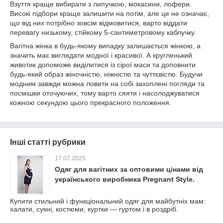
Взуття краще вибирати з липучкою, мокасини, лофери.
Високі підбори краще залишити на потім, але це не означає,
що від них потрібно зовсім відмовитися, варто віддати
перевагу низькому, стійкому 5-сантиметровому каблучку.
Вагітна жінка в будь-якому випадку залишається жінкою, а
значить має виглядати модної і красивої. А кругленький
животик допоможе виділитися із сірої маси та доповнити
будь-який образ жіночністю, ніжністю та чуттєвістю. Будучи
модним завжди можна ловити на собі захоплені погляди та
посмішки оточуючих, тому варто сяяти і насолоджуватися
кожною секундою цього прекрасного положення.
Інші статті рубрики
17.07.2025
Одяг для вагітних за оптовими цінами від
українського виробника Pregnant Style.
Купити стильний і функціональний одяг для майбутніх мам:
халати, сукні, костюми, куртки — гуртом і в роздріб.