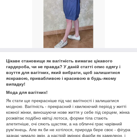
Цікаве становище як вагітність вимагає цікавого
гардероба, чи не правда? У даній статті опис одягу і
взуття для вагітних, який вибрати, щоб залишитися
яскравою, привабливою і красивою в будь-якому
випадку!
Мода для вагітних!
Як стати ще прекрасніше під час вагітності і залишатися
модною. Вагітність - прекрасний і хвилюючий період у житті
кожної жінки, виношуючи нове життя у себе під серцем, жінка
розквітає подібно квітці лотоса, форми тіла стають
апетитніше, очі сяють щастям, а на обличчі грає чарівний
рум'янець. Але як би не хотілося, природа бере своє - фігура
зазнає чимало змін, а настрій змінює фарби як хамелеон, і