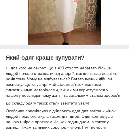
Який одяг краще купувати?
Ні для кого не секрет, що в XXI столітті набагато більше
людей почало страждати від алергії, ніж ще кілька десятків
років тому. Чому це відбувається? Багато вчених дійшли
висновку, що існує прямий взаємозв'язок між тими
синтетичними матеріалами, якими ми користуємося у
нашому повсякденному житті, та загальним станом здоров'я.
До складу одягу також стали звертати увагу!
Особливо прискіпливо підбирають одяг для вагітних жінок,
людей похилого віку, а також для дітей. Одяг контактує з
нашою шкірою протягом кількох годин днем, а також у
вигляді піжам та нічних сорочок – уночі. І тут неякісні