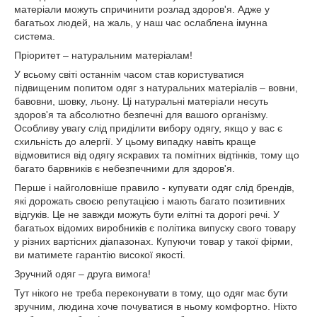
матеріали можуть спричинити розлад здоров'я. Адже у
багатьох людей, на жаль, у наш час ослаблена імунна
система.
Пріоритет – натуральним матеріалам!
У всьому світі останнім часом став користуватися
підвищеним попитом одяг з натуральних матеріалів – вовни,
бавовни, шовку, льону. Ці натуральні матеріали несуть
здоров'я та абсолютно безпечні для вашого організму.
Особливу увагу слід приділити вибору одягу, якщо у вас є
схильність до алергії. У цьому випадку навіть краще
відмовитися від одягу яскравих та помітних відтінків, тому що
багато барвників є небезпечними для здоров'я.
Перше і найголовніше правило - купувати одяг слід брендів,
які дорожать своєю репутацією і мають багато позитивних
відгуків. Це не завжди можуть бути елітні та дорогі речі. У
багатьох відомих виробників є політика випуску свого товару
у різних вартісних діапазонах. Купуючи товар у такої фірми,
ви матимете гарантію високої якості.
Зручний одяг – друга вимога!
Тут нікого не треба переконувати в тому, що одяг має бути
зручним, людина хоче почуватися в ньому комфортно. Ніхто