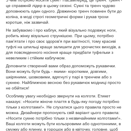
це справжній лідер в цьому сезоні. Сукні та тренч чудово
доповнюють один одного. Довжиною тренч повинен бути до
коліна, в моді строгі геометричні форми і рукав трохи
коротше, ніж зазвичай.
Не забуваємо і про каблук, який візуально подовжує ноги,
робить жінку візуально стрункішою. При цьому, потрібно
пам'ятати і про своє здоров'я при вагітності, тому красиві
туфлі на шпильці краще залишити для урочистих виходів, а
для повсякденного носіння краще придбати туфельки з
невеликим і стійким каблучком.
Доповнити створений вами образ допоможуть рукавички.
Вони можуть бути будь - якими- короткими, довгими,
шкіряними, шовковими, вдягнуті у парі в тренчем або з
сукнею. Найближчою весною без рукавичок модниці просто
не обійтися!
Особливу увагу необхідно звернути на колготи. Етикет
наказує: «Носити жіноче плаття в будь-яку погоду потрібно
тільки з колготами!». Не слухатися цього правила просто не
можна. Дизайнери пропонують свій варіант цього правила:
«Носити сукню потрібно тільки з незвичайними колготами!».
Ваші колготи можуть бути кольоровими або однотонними, в
смужку або ялинку, в горошок або в квіточку, головне, щоб