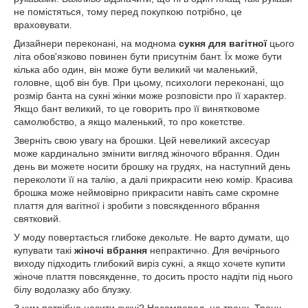
не помістяться, тому перед покупкою потрібно, це
враховувати.
Дизайнери переконані, на моднома
сукня для вагітної
цього
літа обов'язково повинен бути присутнім бант. Їх може бути
кілька або один, він може бути великий чи маленький,
головне, щоб він був. При цьому, психологи переконані, що
розмір банта на сукні жінки може розповісти про її характер.
Якщо бант великий, то це говорить про її винятковоме
самолюбство, а якщо маленький, то про кокетстве.
Зверніть свою увагу на брошки. Цей невеликий аксесуар
може кардинально змінити вигляд жіночого вбрання. Один
день ви можете носити брошку на грудях, на наступний день
переколоти її на талію, а далі прикрасити нею комір. Красива
брошка може неймовірно прикрасити навіть саме скромне
плаття для вагітної і зробити з повсякденного вбрання
святковий.
У моду повертається глибоке декольте. Не варто думати, що
купувати такі
жіночі вбрання
непрактично. Для вечірнього
виходу підходить глибокий виріз сукні, а якщо хочете купити
жіноче плаття повсякденне, то досить просто надіти під нього
білу водолазку або блузку.
З чим потрібно носити сукні? Насамперед, це тренч. Тренч -