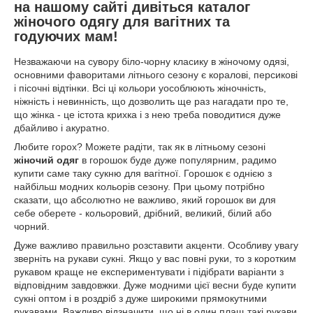
на нашому сайті дивіться каталог
жіночого одягу для вагітних та
годуючих мам!
Незважаючи на сувору біло-чорну класику в жіночому одязі,
основними фаворитами літнього сезону є коралові, персикові
і пісочні відтінки. Всі ці кольори уособлюють жіночність,
ніжність і невинність, що дозволить ще раз нагадати про те,
що жінка - це істота крихка і з нею треба поводитися дуже
дбайливо і акуратно.
Любите горох? Можете радіти, так як в літньому сезоні
жіночий одяг
в горошок буде дуже популярним, радимо
купити саме таку сукню для вагітної. Горошок є однією з
найбільш модних кольорів сезону. При цьому потрібно
сказати, що абсолютно не важливо, який горошок ви для
себе оберете - кольоровий, дрібний, великий, білий або
чорний.
Дуже важливо правильно розставити акценти. Особливу увагу
зверніть на рукави сукні. Якщо у вас повні руки, то з коротким
рукавом краще не експериментувати і підібрати варіанти з
відповідним завдовжки. Дуже модними цієї весни буде купити
сукні оптом і в роздріб з дуже широкими прямокутними
рукавами. Важливо відзначити, що ні в один плащ такі рукави