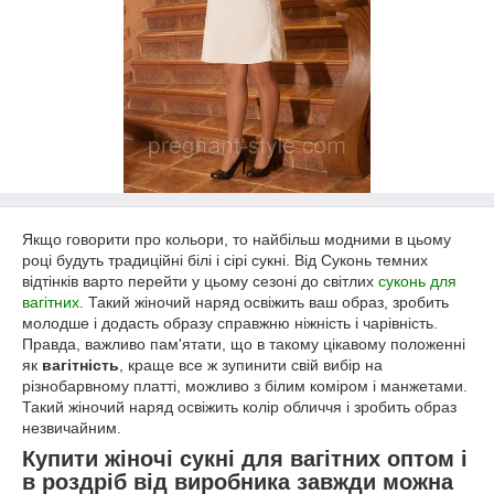
Якщо говорити про кольори, то найбільш модними в цьому
році будуть традиційні білі і сірі сукні. Від Суконь темних
відтінків варто перейти у цьому сезоні до світлих
суконь для
вагітних
. Такий жіночий наряд освіжить ваш образ, зробить
молодше і додасть образу справжню ніжність і чарівність.
Правда, важливо пам'ятати, що в такому цікавому положенні
як
вагітність
, краще все ж зупинити свій вибір на
різнобарвному платті, можливо з білим коміром і манжетами.
Такий жіночий наряд освіжить колір обличчя і зробить образ
незвичайним.
Купити жіночі сукні для вагітних оптом і
в роздріб від виробника завжди можна